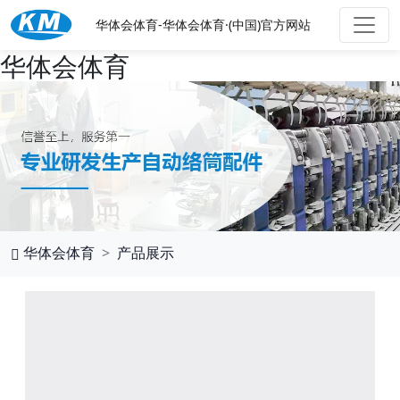
华体会体育-华体会体育·(中国)官方网站
华体会体育
华体会体育
产品展示