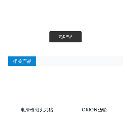
更多产品
相关产品
电清检测头刀砧
ORION凸轮