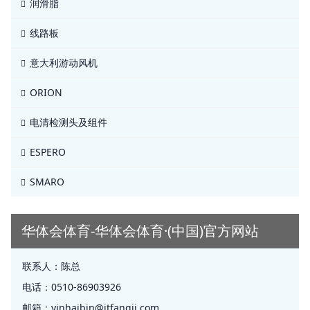
润滑脂
线路板
意大利游动风机
ORION
电清检测头及组件
ESPERO
SMARO
华体会体育-华体会体育·(中国)官方网站
联系人：
陈总
电话：
0510-86903926
邮箱：
yinhaibin@jtfangji.com