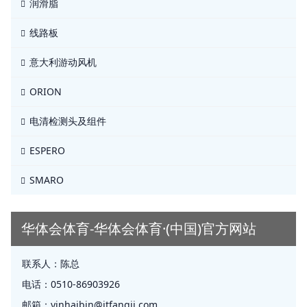
润滑脂
线路板
意大利游动风机
ORION
电清检测头及组件
ESPERO
SMARO
华体会体育-华体会体育·(中国)官方网站
联系人：
陈总
电话：
0510-86903926
邮箱：
yinhaibin@jtfangji.com