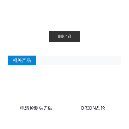
更多产品
相关产品
电清检测头刀砧
ORION凸轮