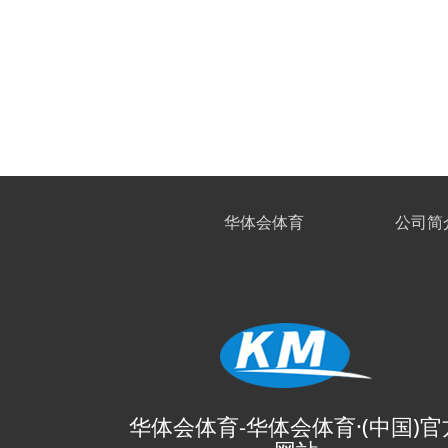
华体会体育
公司简
华体会体育-华体会体育·(中国)官