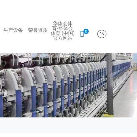
华体会体
育-华体会
生产设备
荣誉资质
0
体育·(中国)
EN
官方网站