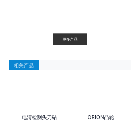
更多产品
相关产品
电清检测头刀砧
ORION凸轮