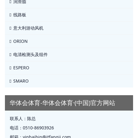
润滑脂
线路板
意大利游动风机
ORION
电清检测头及组件
ESPERO
SMARO
华体会体育-华体会体育·(中国)官方网站
联系人：
陈总
电话：
0510-86903926
邮箱：
yinhaibin@jtfangji.com