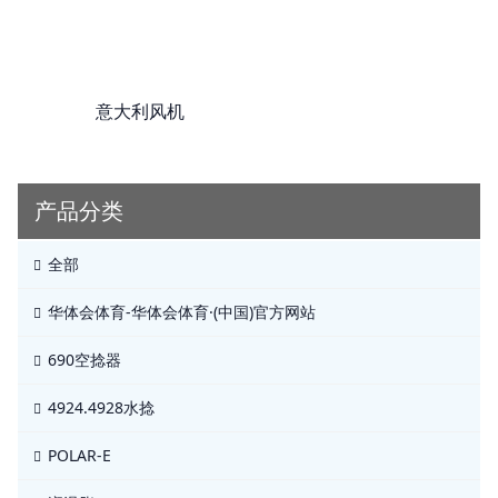
意大利风机
产品分类
全部
华体会体育-华体会体育·(中国)官方网站
690空捻器
4924.4928水捻
POLAR-E