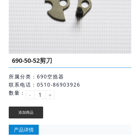
690-50-52剪刀
所属分类：690空捻器
联系电话：0510-86903926
数量：
-
+
添加商品
产品详情