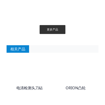
更多产品
相关产品
电清检测头刀砧
ORION凸轮