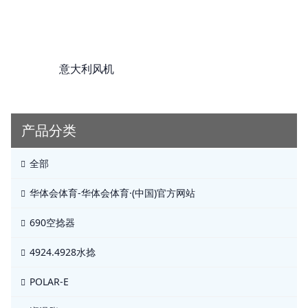
意大利风机
产品分类
全部
华体会体育-华体会体育·(中国)官方网站
690空捻器
4924.4928水捻
POLAR-E