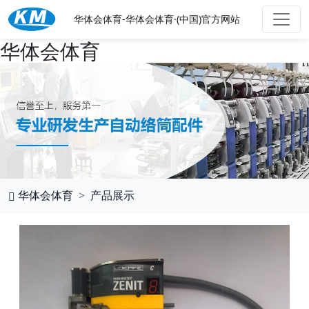
华体会体育-华体会体育·(中国)官方网站
华体会体育
华体会体育
产品展示