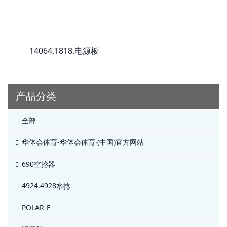
14064.1818.电源板
产品分类
全部
华体会体育-华体会体育·(中国)官方网站
690空捻器
4924.4928水捻
POLAR-E