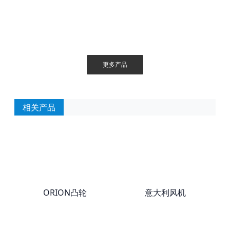
更多产品
相关产品
ORION凸轮
意大利风机