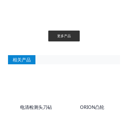
更多产品
相关产品
电清检测头刀砧
ORION凸轮