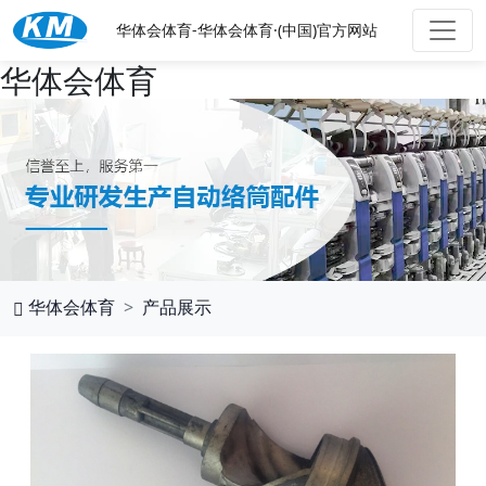
华体会体育-华体会体育·(中国)官方网站
华体会体育
华体会体育
产品展示