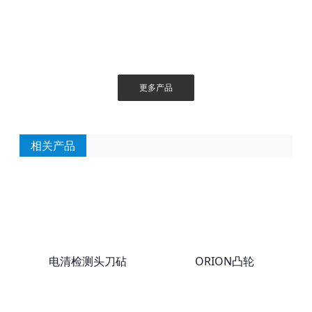
更多产品
相关产品
电清检测头刀砧
ORION凸轮