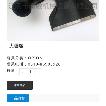
大吸嘴
所属分类：ORION
联系电话：0510-86903926
数量：
-
+
添加商品
产品详情