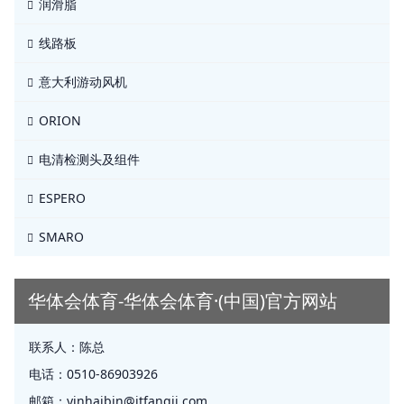
润滑脂
线路板
意大利游动风机
ORION
电清检测头及组件
ESPERO
SMARO
华体会体育-华体会体育·(中国)官方网站
联系人：
陈总
电话：
0510-86903926
邮箱：
yinhaibin@jtfangji.com