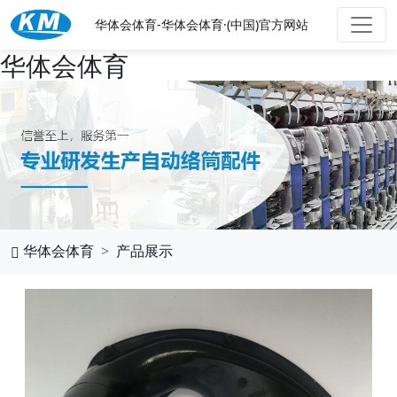
华体会体育-华体会体育·(中国)官方网站
华体会体育
华体会体育
产品展示