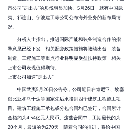
市公司“走出去”的步伐明显加快。5月26日，就有中国武
夷、祁连山、宁波建工等公司公布海外业务的新布局情
况。
分析人士指出，推进国际产能和装备制造合作的指
导意见已经下发，相关配套政策措施将陆续出台，装备
制造、工程施工等重点行业将明显受益扶持政策，相关
上市公司表现值得期待。
上市公司加速“走出去”
中国武夷5月26日公告称，公司近日在肯尼亚、埃塞
俄比亚和乌干达等国家先后承接到四个建筑工程施工项
目。建筑工程施工承包或分包合同均已签订，合同累计
金额约为4.54亿元人民币。这些合同中，工期最长的为
20个月，最短的为270天，随着合同的推进，将给中国