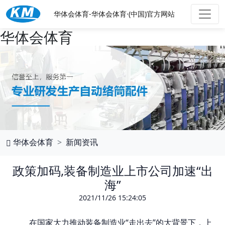
华体会体育-华体会体育·(中国)官方网站
华体会体育
华体会体育
新闻资讯
政策加码,装备制造业上市公司加速“出
海”
2021/11/26 15:24:05
在国家大力推动装备制造业“走出去”的大背景下，上